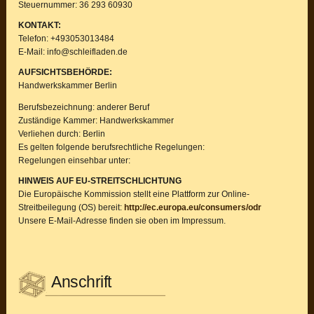
Steuernummer: 36 293 60930
KONTAKT:
Telefon: +493053013484
E-Mail: info@schleifladen.de
AUFSICHTSBEHÖRDE:
Handwerkskammer Berlin
Berufsbezeichnung: anderer Beruf
Zuständige Kammer: Handwerkskammer
Verliehen durch: Berlin
Es gelten folgende berufsrechtliche Regelungen:
Regelungen einsehbar unter:
HINWEIS AUF EU-STREITSCHLICHTUNG
Die Europäische Kommission stellt eine Plattform zur Online-
Streitbeilegung (OS) bereit:
http://ec.europa.eu/consumers/odr
Unsere E-Mail-Adresse finden sie oben im Impressum.
Seitenspalte
Anschrift