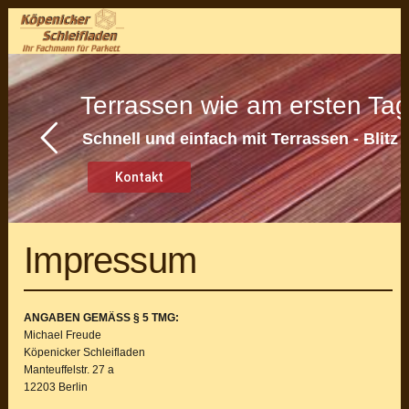
Zur
Zum
Zur
Menu
Hauptnavigation
Inhalt
Seitenspalte
springen
springen
springen
Main
Terrassen wie am ersten Ta
Content
Schnell und einfach mit Terrassen - Blitz
Kontakt
Impressum
ANGABEN GEMÄSS § 5 TMG:
Michael Freude
Köpenicker Schleifladen
Manteuffelstr. 27 a
12203 Berlin