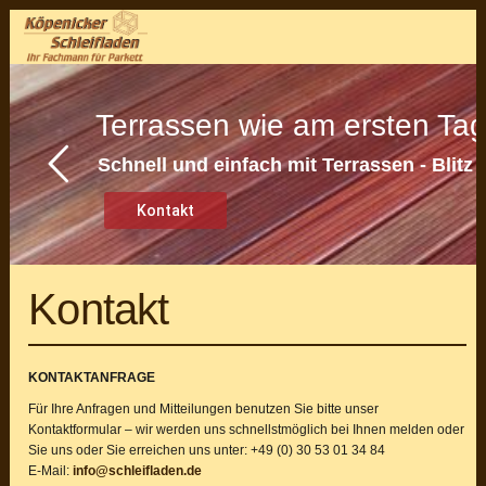
Zur
Zum
Zur
Menu
Hauptnavigation
Inhalt
Seitenspalte
springen
springen
springen
Main
Terrassen wie am ersten Ta
Content
Schnell und einfach mit Terrassen - Blitz
Kontakt
Kontakt
KONTAKTANFRAGE
Für Ihre Anfragen und Mitteilungen benutzen Sie bitte unser
Kontaktformular – wir werden uns schnellstmöglich bei Ihnen melden oder
Sie uns oder Sie erreichen uns unter: +49 (0) 30 53 01 34 84
E-Mail:
info@schleifladen.de