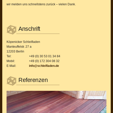
wir melden uns schnellstens zurück – vielen Dank.
Seitenspalte
Anschrift
Köpenicker Schleifladen
Manteuffelstr. 27 a
12203 Berlin
Tel:
+49 (0) 30 53 01 34 84
Mobil:
+49 (0) 172 304 08 32
E-Mail:
info@schleifladen.de
Referenzen